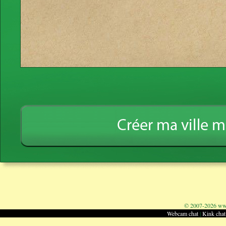
© 2007-2026
www
Webcam chat
|
Kink chat